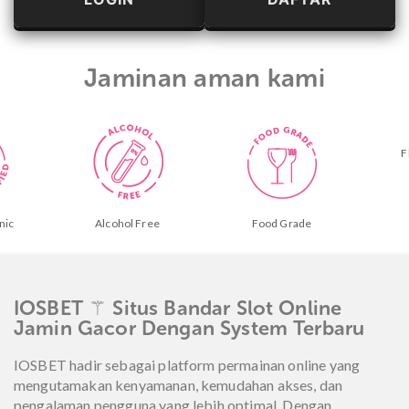
Jaminan aman kami
F
nic
Alcohol Free
Food Grade
IOSBET ⚚ Situs Bandar Slot Online
Jamin Gacor Dengan System Terbaru
IOSBET
hadir sebagai platform permainan online yang
mengutamakan kenyamanan, kemudahan akses, dan
pengalaman pengguna yang lebih optimal. Dengan