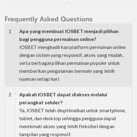
Frequently Asked Questions
1
Apa yang membuat IOSBET menjadi pilihan
bagi pengguna permainan online?
IOSBET menghadirkan platform permainan online
dengan sistem yang responsif, akses yang mudah,
serta berbagai pilihan permainan populer untuk
memberikan pengalaman bermain yang lebih
nyaman setiap hari.
2
Apakah IOSBET dapat diakses melalui
perangkat seluler?
Ya, IOSBET telah dioptimalkan untuk smartphone,
tablet, dan desktop sehingga pengguna dapat
menikmati akses yang lebih fleksibel dengan
tampilan yang responsif.