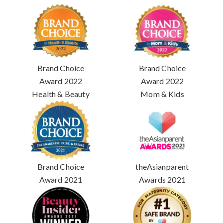
Brand Choice
Brand Choice
Award 2022
Award 2022
Health & Beauty
Mom & Kids
Brand Choice
theAsianparent
Award 2021
Awards 2021