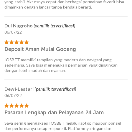
yang stabil. Aksesnya cepat dan berbagai permainan favorit bisa
dimainkan dengan lancar tanpa kendala berarti.
Dul Nugroho
(pemilik terverifikasi)
06/07/22
Deposit Aman Mulai Goceng
Dinilai
5
dari 5
IOSBET memiliki tampilan yang modern dan navigasi yang
sederhana. Saya bisa menemukan permainan yang diinginkan
dengan lebih mudah dan nyaman.
Dewi-Lestari
(pemilik terverifikasi)
06/07/22
Pasaran Lengkap dan Pelayanan 24 Jam
Dinilai
5
dari 5
Saya sering mengakses IOSBET melalui laptop maupun ponsel
dan performanya tetap responsif. Platformnya ringan dan