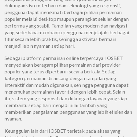
dukungan sistem terbaru dan teknologi yang responsif,
pengguna dapat menikmati berbagai pilihan permainan
populer melalui desktop maupun perangkat seluler dengan
performa yang stabil. Tampilan yang modern dan navigasi
yang sederhana membantu pengguna menjelajahi berbagai
fitur secara lebih praktis, sehingga aktivitas bermain
menjadi lebih nyaman setiap hari.
Sebagai
platform permainan online terpercaya
, IOSBET
menyediakan beragam pilihan permainan dari provider
populer yang terus diperbarui secara berkala. Setiap
kategori permainan dirancang dengan tampilan yang
interaktif dan mudah digunakan, sehingga pengguna dapat
menemukan permainan favorit dengan lebih cepat. Selain
itu, sistem yang responsif dan dukungan layanan yang siap
membantu setiap hari menjadi nilai tambah yang
memberikan pengalaman penggunaan yang lebih efisien dan
nyaman.
Keunggulan lain dari IOSBET terletak pada akses yang