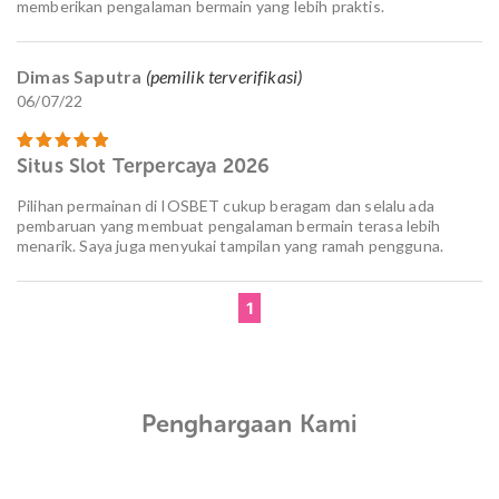
memberikan pengalaman bermain yang lebih praktis.
Dimas Saputra
(pemilik terverifikasi)
06/07/22
Situs Slot Terpercaya 2026
Dinilai
5
dari 5
Pilihan permainan di IOSBET cukup beragam dan selalu ada
pembaruan yang membuat pengalaman bermain terasa lebih
menarik. Saya juga menyukai tampilan yang ramah pengguna.
1
Penghargaan Kami